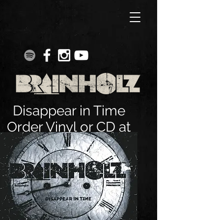
Disappear in Time
Order Vinyl or CD at
CEDE.CH