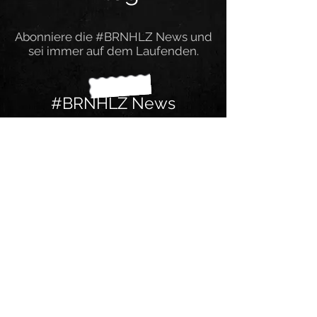
Abonniere die #BRNHLZ News und
sei immer auf dem Laufenden.
#BRNHLZ News
Ich bin dabei