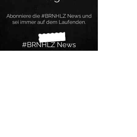
Abonniere die #BRNHLZ News und
sei immer auf dem Laufenden.
#BRNHLZ News
Ich bin dabei