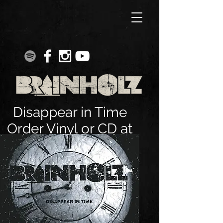
Disappear in Time
Order Vinyl or CD at
CEDE.CH